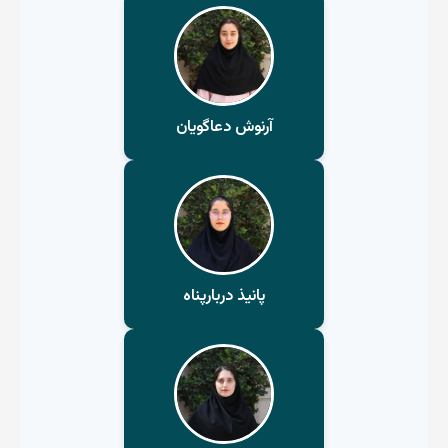
آرنوش دعاگویان
پانیذ دربارپناه